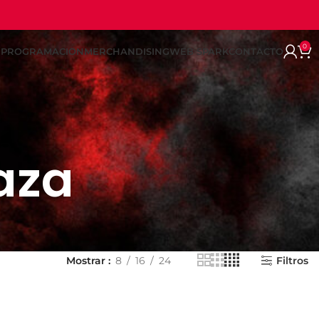
0
REPROGRAMACION
MERCHANDISING
WEB SPARK
CONTACTO
aza
Mostrar
8
16
24
Filtros