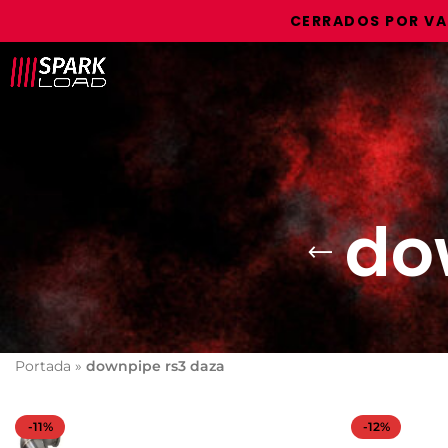
CERRADOS POR VACAC
do
Portada
»
downpipe rs3 daza
-11%
-12%