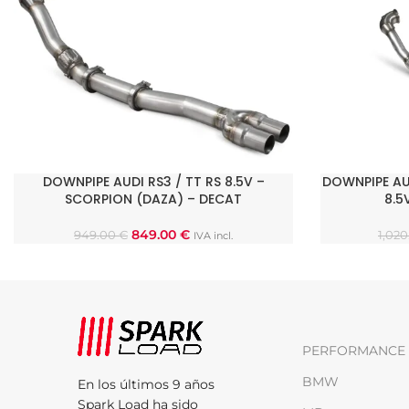
DOWNPIPE AUDI RS3 / TT RS 8.5V –
DOWNPIPE AU
AÑADIR AL CARRITO
AÑADIR AL C
SCORPION (DAZA) – DECAT
8.5
849.00
€
949.00
€
1,02
IVA incl.
PERFORMANCE 
BMW
En los últimos 9 años
Spark Load ha sido