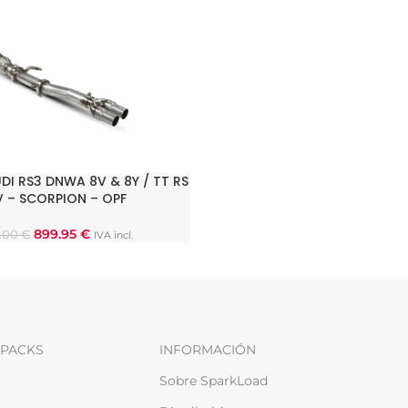
DI RS3 DNWA 8V & 8Y / TT RS
ARRITO
V – SCORPION – OPF
899.95
€
0.00
€
IVA incl.
PACKS
INFORMACIÓN
Sobre SparkLoad