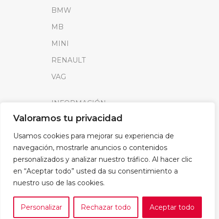
BMW
MB
MINI
RENAULT
VAG
INFORMACIÓN
Valoramos tu privacidad
Sobre SparkLoad
Usamos cookies para mejorar su experiencia de
Distribuidores
navegación, mostrarle anuncios o contenidos
FAQ
personalizados y analizar nuestro tráfico. Al hacer clic
Contacto
en “Aceptar todo” usted da su consentimiento a
nuestro uso de las cookies.
Noticias
Personalizar
Rechazar todo
Aceptar todo
0
LEGAL