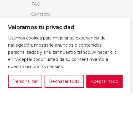
FAQ
Contacto
Noticias
Valoramos tu privacidad
Usamos cookies para mejorar su experiencia de
LEGAL
navegación, mostrarle anuncios o contenidos
Aviso Legal
personalizados y analizar nuestro tráfico. Al hacer clic
en “Aceptar todo” usted da su consentimiento a
Política de Privacidad
nuestro uso de las cookies.
Política de cookies
Política de venta y devoluciones
Personalizar
Rechazar todo
Aceptar todo
0
e tu marca
A medida
Cesta
¡Anótame!