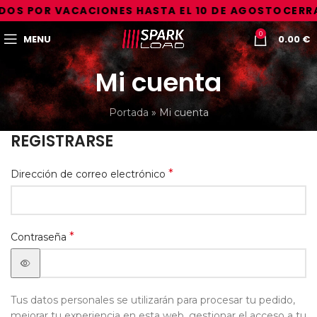
OS POR VACACIONES HASTA EL 10 DE AGOSTO
CERRA
0
MENU
0.00
€
Mi cuenta
Portada
»
Mi cuenta
REGISTRARSE
*
Dirección de correo electrónico
*
Contraseña
Tus datos personales se utilizarán para procesar tu pedido,
mejorar tu experiencia en esta web, gestionar el acceso a tu