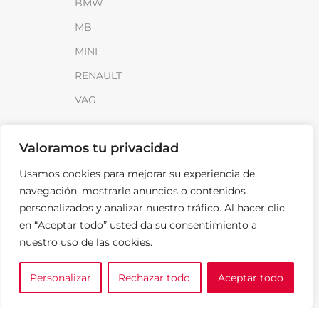
BMW
MB
MINI
RENAULT
VAG
INFORMACIÓN
Valoramos tu privacidad
Sobre SparkLoad
Usamos cookies para mejorar su experiencia de
Distribuidores
navegación, mostrarle anuncios o contenidos
personalizados y analizar nuestro tráfico. Al hacer clic
FAQ
en “Aceptar todo” usted da su consentimiento a
Contacto
nuestro uso de las cookies.
Noticias
Personalizar
Rechazar todo
Aceptar todo
0
LEGAL
e tu marca
A medida
Cesta