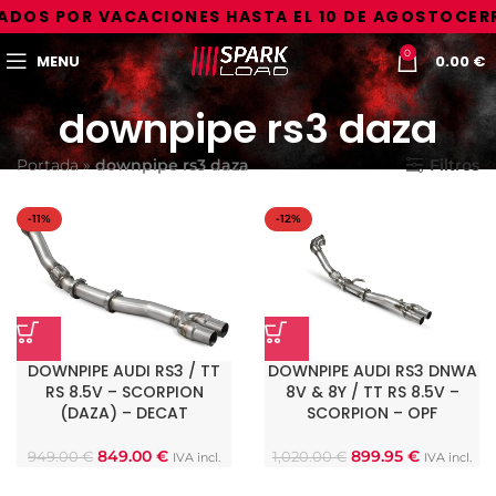
ADOS POR VACACIONES HASTA EL 10 DE AGOSTO
CERR
0
MENU
0.00
€
downpipe rs3 daza
Portada
»
downpipe rs3 daza
Filtros
-11%
-12%
DOWNPIPE AUDI RS3 / TT
DOWNPIPE AUDI RS3 DNWA
RS 8.5V – SCORPION
8V & 8Y / TT RS 8.5V –
(DAZA) – DECAT
SCORPION – OPF
849.00
€
899.95
€
949.00
€
1,020.00
€
IVA incl.
IVA incl.