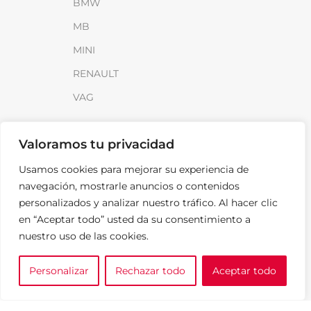
BMW
MB
MINI
RENAULT
VAG
INFORMACIÓN
Valoramos tu privacidad
Sobre SparkLoad
Usamos cookies para mejorar su experiencia de
Distribuidores
navegación, mostrarle anuncios o contenidos
personalizados y analizar nuestro tráfico. Al hacer clic
FAQ
en “Aceptar todo” usted da su consentimiento a
Contacto
nuestro uso de las cookies.
Noticias
Personalizar
Rechazar todo
Aceptar todo
0
LEGAL
e tu marca
A medida
Cesta