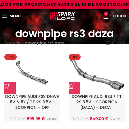
DOS POR VACACIONES HASTA EL 10 DE AGOSTO
CERR
0
MENU
0.00
€
downpipe rs3 daza
Portada
»
downpipe rs3 daza
Filtros
-12%
-11%
DOWNPIPE AUDI RS3 DNWA
DOWNPIPE AUDI RS3 / TT
8V & 8Y / TT RS 8.5V –
RS 8.5V – SCORPION
SCORPION – OPF
(DAZA) – DECAT
899.95
€
849.00
€
1,020.00
€
949.00
€
IVA incl.
IVA incl.