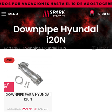
DOS POR VACACIONES HASTA EL 10 DE AGOSTO
CERR
0
MENU
0.00
€
Downpipe Hyundai
i20N
Portada
»
Downpipe Hyundai i20N
Filtros
-13%
DOWNPIPE PARA HYUNDAI
I20N
259.95
€
299.95
€
IVA incl.