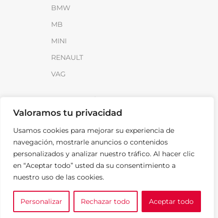
BMW
MB
MINI
RENAULT
VAG
INFORMACIÓN
Valoramos tu privacidad
Sobre SparkLoad
Usamos cookies para mejorar su experiencia de
Distribuidores
navegación, mostrarle anuncios o contenidos
FAQ
personalizados y analizar nuestro tráfico. Al hacer clic
en “Aceptar todo” usted da su consentimiento a
Contacto
nuestro uso de las cookies.
Noticias
Personalizar
Rechazar todo
Aceptar todo
0
LEGAL
e tu marca
A medida
Cesta