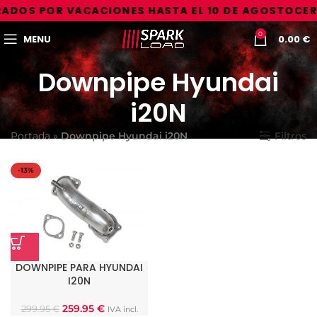
ADOS POR VACACIONES HASTA EL 10 DE AGOSTO
CER
0
MENU
0.00
€
Downpipe Hyundai
i20N
Portada
»
Downpipe Hyundai i20N
Filtros
-13%
DOWNPIPE PARA HYUNDAI
I20N
259.95
€
299.95
€
IVA incl.