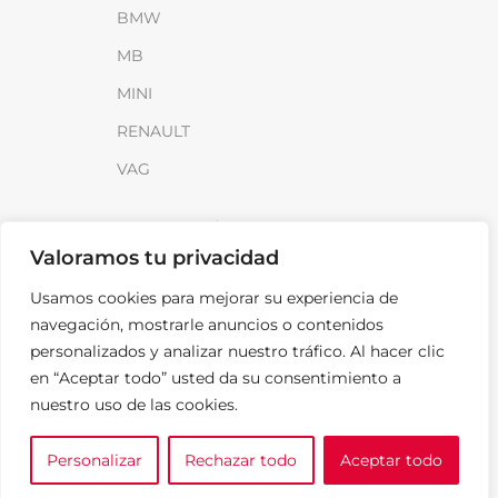
BMW
MB
MINI
RENAULT
VAG
INFORMACIÓN
Valoramos tu privacidad
Sobre SparkLoad
Usamos cookies para mejorar su experiencia de
Distribuidores
navegación, mostrarle anuncios o contenidos
FAQ
personalizados y analizar nuestro tráfico. Al hacer clic
en “Aceptar todo” usted da su consentimiento a
Contacto
nuestro uso de las cookies.
Noticias
Personalizar
Rechazar todo
Aceptar todo
0
LEGAL
e tu marca
A medida
Cesta