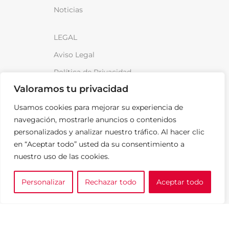
Noticias
LEGAL
Aviso Legal
Política de Privacidad
Valoramos tu privacidad
Política de cookies
Política de venta y devoluciones
Usamos cookies para mejorar su experiencia de
navegación, mostrarle anuncios o contenidos
personalizados y analizar nuestro tráfico. Al hacer clic
en “Aceptar todo” usted da su consentimiento a
nuestro uso de las cookies.
¡Anótame!
Personalizar
Rechazar todo
Aceptar todo
0
e tu marca
A medida
Cesta
SPARKLOAD © 2026
TODOS LOS DERECHOS RESERVADOS.