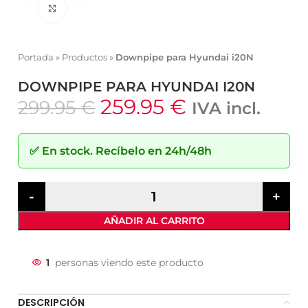
Click to enlarge
Portada
»
Productos
»
Downpipe para Hyundai i20N
DOWNPIPE PARA HYUNDAI I20N
259.95
€
299.95
€
IVA incl.
✅
En stock.
Recíbelo en 24h/48h
AÑADIR AL CARRITO
1
personas viendo este producto
DESCRIPCIÓN