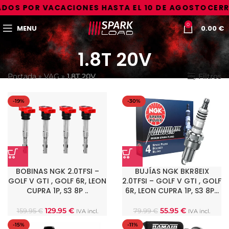
DOS POR VACACIONES HASTA EL 10 DE AGOSTO
CERR
0
MENU
0.00
€
1.8T 20V
Portada
»
VAG
»
1.8T 20V
Filtros
-19%
-30%
BOBINAS NGK 2.0TFSI –
BUJÍAS NGK BKR8EIX
GOLF V GTI , GOLF 6R, LEON
2.0TFSI – GOLF V GTI , GOLF
CUPRA 1P, S3 8P ..
6R, LEON CUPRA 1P, S3 8P…
129.95
€
55.95
€
159.95
€
79.99
€
IVA incl.
IVA incl.
-15%
-11%