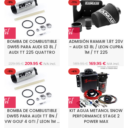
-9%
-11%
BOMBA DE COMBUSTIBLE
ADMISIÓN RAMAIR 1.8T 20V
DW65 PARA AUDI S3 8L /
– AUDI S3 8L / LEON CUPRA
AUDI TT 225 QUATTRO
1M / TT 225
209.95
€
169.95
€
229.95
€
189.95
€
IVA incl.
IVA incl.
-9%
-4%
BOMBA DE COMBUSTIBLE
KIT AGUA METANOL SNOW
DW65 PARA AUDI TT 8N /
PERFORMANCE STAGE 2
VW GOLF 4 GTI / LEON 1M …
POWER MAX