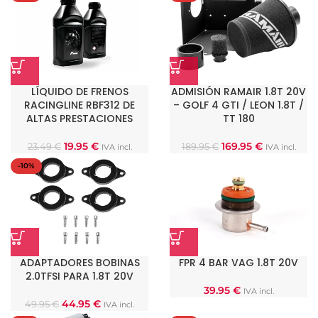
LÍQUIDO DE FRENOS
ADMISIÓN RAMAIR 1.8T 20V
RACINGLINE RBF312 DE
– GOLF 4 GTI / LEON 1.8T /
ALTAS PRESTACIONES
TT 180
19.95
€
169.95
€
23.49
€
189.95
€
IVA incl.
IVA incl.
-10%
ADAPTADORES BOBINAS
FPR 4 BAR VAG 1.8T 20V
2.0TFSI PARA 1.8T 20V
39.95
€
IVA incl.
44.95
€
49.95
€
IVA incl.