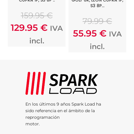
CUPRA 1P, S3 8P ..
GOLF 6R, LEON CUPRA 1P,
S3 8P…
159.95
€
79.99
€
129.95
€
IVA
55.95
€
IVA
incl.
incl.
En los últimos 9 años Spark Load ha
sido referencia en el ámbito de la
reprogramación
motor.