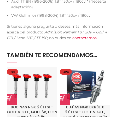
Audi TT 8N (1996-2006) 1.8T 150cv / 180cv * (Necesita
adaptación)
VW Golf mk4 (1998-2004) 1.8T 150cv / 180cv
Si tienes alguna pregunta o deseas más información
acerca del producto
Admisión Ramair 1.8T 20V – Golf 4
GTI / Leon 1.8T / TT 180
, no dudes en
contactarnos
.
TAMBIÉN TE RECOMENDAMOS…
-19%
-30%
BOBINAS NGK 2.0TFSI –
BUJÍAS NGK BKR8EIX
GOLF V GTI , GOLF 6R, LEON
2.0TFSI – GOLF V GTI ,