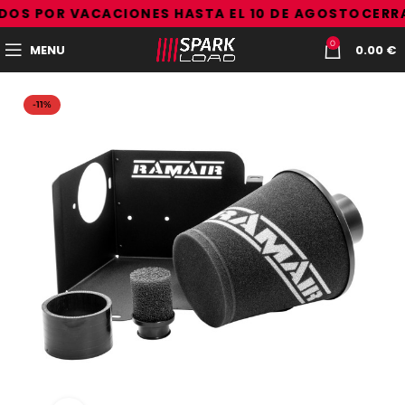
OS POR VACACIONES HASTA EL 10 DE AGOSTO
CERRA
0
MENU
0.00
€
-11%