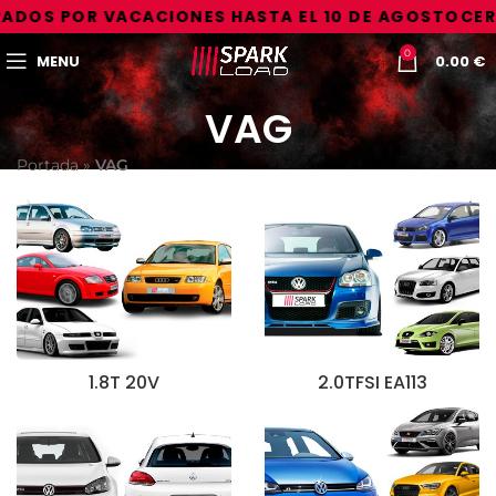
ADOS POR VACACIONES HASTA EL 10 DE AGOSTO
CER
0
MENU
0.00
€
VAG
Portada
»
VAG
1.8T 20V
2.0TFSI EA113