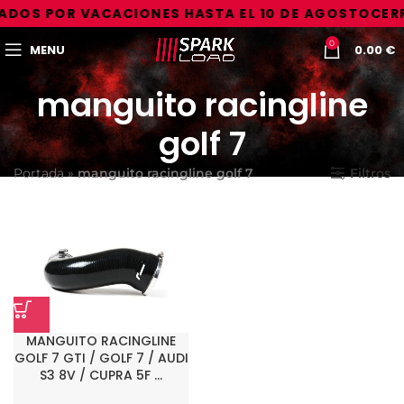
ADOS POR VACACIONES HASTA EL 10 DE AGOSTO
CERR
0
MENU
0.00
€
manguito racingline
golf 7
Portada
»
manguito racingline golf 7
Filtros
MANGUITO RACINGLINE
GOLF 7 GTI / GOLF 7 / AUDI
S3 8V / CUPRA 5F …