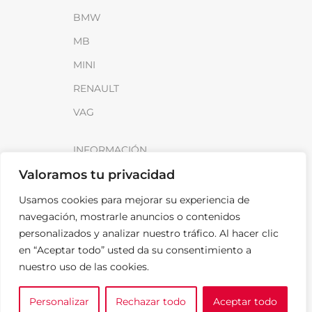
BMW
MB
MINI
RENAULT
VAG
INFORMACIÓN
Valoramos tu privacidad
Sobre SparkLoad
Distribuidores
Usamos cookies para mejorar su experiencia de
navegación, mostrarle anuncios o contenidos
FAQ
personalizados y analizar nuestro tráfico. Al hacer clic
Contacto
en “Aceptar todo” usted da su consentimiento a
nuestro uso de las cookies.
Noticias
Personalizar
Rechazar todo
Aceptar todo
0
LEGAL