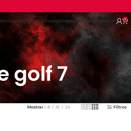
0
REPROGRAMACION
MERCHANDISING
WEB SPARK
CONTACTO
 golf 7
Mostrar
8
16
24
Filtros