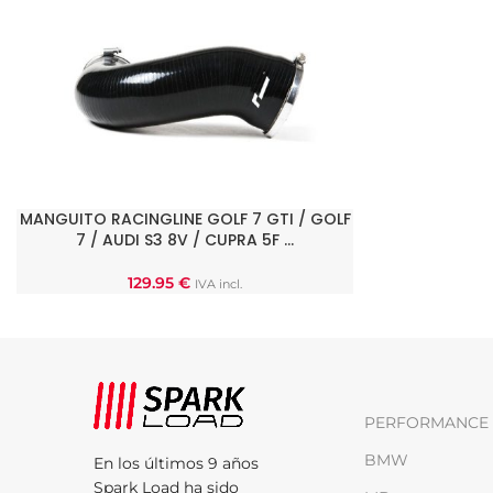
MANGUITO RACINGLINE GOLF 7 GTI / GOLF
AÑADIR AL CARRITO
7 / AUDI S3 8V / CUPRA 5F …
129.95
€
IVA incl.
PERFORMANCE 
BMW
En los últimos 9 años
Spark Load ha sido