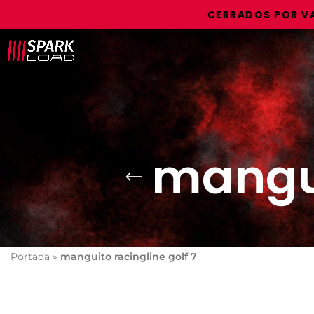
CERRADOS POR VACAC
mangui
Portada
»
manguito racingline golf 7