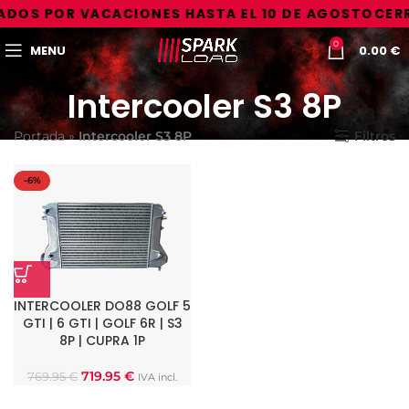
DOS POR VACACIONES HASTA EL 10 DE AGOSTO
CERR
0
MENU
0.00
€
Intercooler S3 8P
Portada
»
Intercooler S3 8P
Filtros
-6%
INTERCOOLER DO88 GOLF 5
GTI | 6 GTI | GOLF 6R | S3
8P | CUPRA 1P
719.95
€
769.95
€
IVA incl.