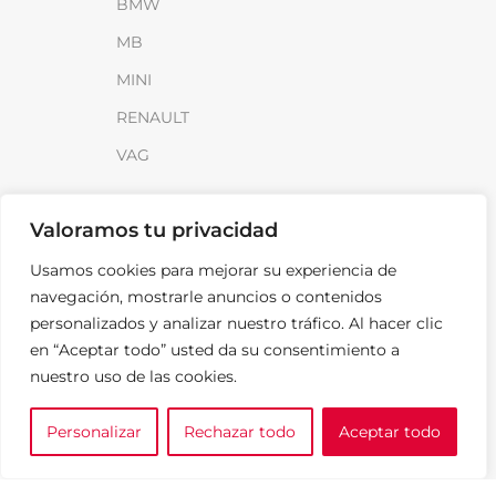
BMW
MB
MINI
RENAULT
VAG
INFORMACIÓN
Valoramos tu privacidad
Sobre SparkLoad
Usamos cookies para mejorar su experiencia de
Distribuidores
navegación, mostrarle anuncios o contenidos
personalizados y analizar nuestro tráfico. Al hacer clic
FAQ
en “Aceptar todo” usted da su consentimiento a
Contacto
nuestro uso de las cookies.
Noticias
Personalizar
Rechazar todo
Aceptar todo
0
LEGAL
e tu marca
A medida
Cesta