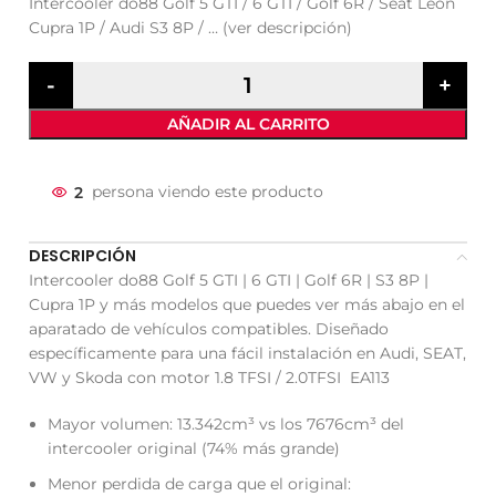
Intercooler do88 Golf 5 GTI / 6 GTI / Golf 6R / Seat Leon
Cupra 1P / Audi S3 8P / … (ver descripción)
AÑADIR AL CARRITO
2
persona viendo este producto
DESCRIPCIÓN
Intercooler do88 Golf 5 GTI | 6 GTI | Golf 6R | S3 8P |
Cupra 1P y más modelos que puedes ver más abajo en el
aparatado de vehículos compatibles. Diseñado
específicamente para una fácil instalación en Audi, SEAT,
VW y Skoda con motor 1.8 TFSI / 2.0TFSI EA113
Mayor volumen: 13.342cm³ vs los 7676cm³ del
intercooler original (74% más grande)
Menor perdida de carga que el original: