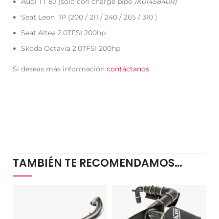
Audi TT 8J (solo con charge pipe
1K0145840R)
Seat Leon 1P (200 / 211 / 240 / 265 / 310 )
Seat Altea 2.0TFSI 200hp
Skoda Octavia 2.0TFSI 200hp
Si deseas más información
contáctanos
TAMBIÉN TE RECOMENDAMOS…
-