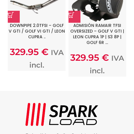
DOWNPIPE 2.0TFSI – GOLF
ADMISIÓN RAMAIR TFSI
K
V GTI / GOLF VI GTI / LEON
OVERSIZED – GOLF V GTI |
CUPRA ..
LEON CUPRA 1P | S3 8P |
GOLF 6R …
329.95
€
IVA
329.95
€
IVA
incl.
incl.