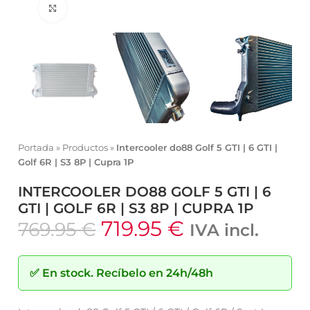
Click to enlarge
Portada
»
Productos
»
Intercooler do88 Golf 5 GTI | 6 GTI |
Golf 6R | S3 8P | Cupra 1P
INTERCOOLER DO88 GOLF 5 GTI | 6
GTI | GOLF 6R | S3 8P | CUPRA 1P
719.95
€
769.95
€
IVA incl.
✅
En stock.
Recíbelo en 24h/48h