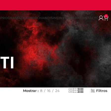
0
REPROGRAMACION
MERCHANDISING
WEB SPARK
CONTACTO
TI
Mostrar
8
16
24
Filtros