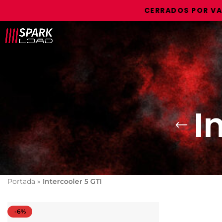
CERRADOS POR VACAC
I
Portada
»
Intercooler 5 GTI
-6%