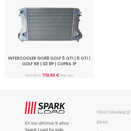
INTERCOOLER DO88 GOLF 5 GTI | 6 GTI |
AÑADIR AL CARRITO
GOLF 6R | S3 8P | CUPRA 1P
719.95
€
769.95
€
IVA incl.
PERFORMANCE 
BMW
En los últimos 9 años
Spark Load ha sido