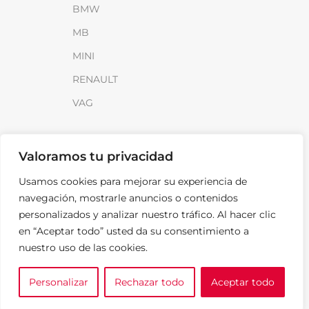
BMW
MB
MINI
RENAULT
VAG
INFORMACIÓN
Valoramos tu privacidad
Sobre SparkLoad
Usamos cookies para mejorar su experiencia de
Distribuidores
navegación, mostrarle anuncios o contenidos
FAQ
personalizados y analizar nuestro tráfico. Al hacer clic
en “Aceptar todo” usted da su consentimiento a
Contacto
nuestro uso de las cookies.
Noticias
Personalizar
Rechazar todo
Aceptar todo
0
LEGAL
e tu marca
A medida
Cesta