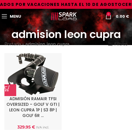
ADOS POR VACACIONES HASTA EL 10 DE AGOSTO
CER
0
MENU
0.00
€
admision leon cupra
Portada
»
admision leon cupra
Filtros
ADMISIÓN RAMAIR TFSI
OVERSIZED – GOLF V GTI |
LEON CUPRA 1P | S3 8P |
GOLF 6R …
329.95
€
IVA incl.