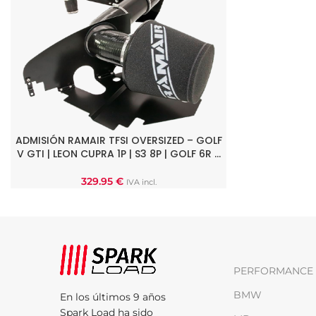
ADMISIÓN RAMAIR TFSI OVERSIZED – GOLF
AÑADIR AL CARRITO
V GTI | LEON CUPRA 1P | S3 8P | GOLF 6R …
329.95
€
IVA incl.
PERFORMANCE 
BMW
En los últimos 9 años
Spark Load ha sido