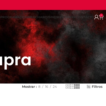
0
REPROGRAMACION
MERCHANDISING
WEB SPARK
CONTACTO
upra
Mostrar
8
16
24
Filtros