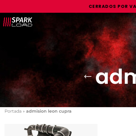
CERRADOS POR VACAC
adm
Portada
»
admision leon cupra