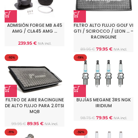
ADMISIÓN FORGE MB A45
FILTRO ALTO FLUJO GOLF VI
AMG / CLA45 AMG …
GTI / SCIROCCO / LEON … –
RACINGLINE
239.95
€
IVA incl.
79.95
€
89.95
€
IVA incl.
-10%
-19%
FILTRO DE AIRE RACINGLINE
BUJÍAS MEGANE 3RS NGK
DE ALTO FLUJO PARA 2.0TSI
IRIDIUM
MQB
79.95
€
98.75
€
IVA incl.
89.95
€
99.95
€
IVA incl.
-11%
-32%