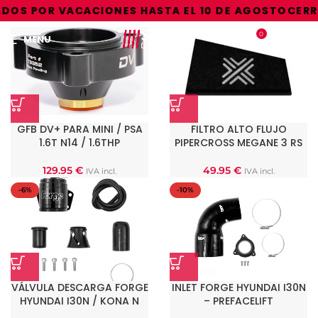
DOS POR VACACIONES HASTA EL 10 DE AGOSTO
CERRA
0
MENU
0.00
€
GFB DV+ PARA MINI / PSA
FILTRO ALTO FLUJO
1.6T N14 / 1.6THP
PIPERCROSS MEGANE 3 RS
129.95
€
49.95
€
IVA incl.
IVA incl.
-6%
-10%
VÁLVULA DESCARGA FORGE
INLET FORGE HYUNDAI I30N
HYUNDAI I30N / KONA N
– PREFACELIFT