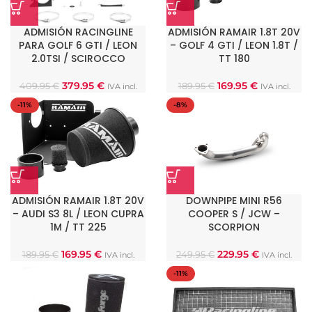
ADMISIÓN RACINGLINE
ADMISIÓN RAMAIR 1.8T 20V
PARA GOLF 6 GTI / LEON
– GOLF 4 GTI / LEON 1.8T /
2.0TSI / SCIROCCO
TT 180
379.95
€
169.95
€
409.95
€
189.95
€
IVA incl.
IVA incl.
-11%
-8%
ADMISIÓN RAMAIR 1.8T 20V
DOWNPIPE MINI R56
– AUDI S3 8L / LEON CUPRA
COOPER S / JCW –
1M / TT 225
SCORPION
169.95
€
229.95
€
189.95
€
249.95
€
IVA incl.
IVA incl.
-11%