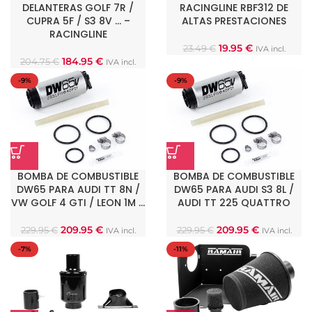
DELANTERAS GOLF 7R /
RACINGLINE RBF312 DE
CUPRA 5F / S3 8V … –
ALTAS PRESTACIONES
RACINGLINE
19.95
€
23.49
€
IVA incl.
184.95
€
204.75
€
IVA incl.
-9%
-9%
BOMBA DE COMBUSTIBLE
BOMBA DE COMBUSTIBLE
DW65 PARA AUDI TT 8N /
DW65 PARA AUDI S3 8L /
VW GOLF 4 GTI / LEON 1M …
AUDI TT 225 QUATTRO
209.95
€
209.95
€
229.95
€
229.95
€
IVA incl.
IVA incl.
-7%
-11%