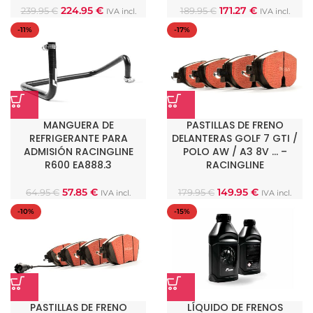
224.95
€
171.27
€
239.95
€
189.95
€
IVA incl.
IVA incl.
-11%
-17%
MANGUERA DE
PASTILLAS DE FRENO
REFRIGERANTE PARA
DELANTERAS GOLF 7 GTI /
ADMISIÓN RACINGLINE
POLO AW / A3 8V … –
R600 EA888.3
RACINGLINE
57.85
€
149.95
€
64.95
€
179.95
€
IVA incl.
IVA incl.
-10%
-15%
PASTILLAS DE FRENO
LÍQUIDO DE FRENOS