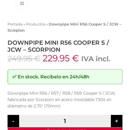
Click to enlarge
Portada
»
Productos
»
Downpipe Mini R56 Cooper S / JCW –
Scorpion
DOWNPIPE MINI R56 COOPER S /
JCW – SCORPION
229.95
€
249.95
€
IVA incl.
✅
En stock.
Recíbelo en 24h/48h
Downpipe Mini R56 / R57 / R58 / R59 Cooper S / JCW,
fabricada por Scorpion en acero inoxidable T304 en
diámetro de 2.75″ (70mm)