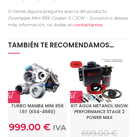
Si tienes alguna pregunta acerca del producto
Downpipe Mini R56 Cooper S / JCW – Scorpion
o deseas
más información, no dudes en
contactarnos
.
TAMBIÉN TE RECOMENDAMOS…
-4%
TURBO MAMBA MINI R56
KIT AGUA METANOL SNOW
1.6T (K04-4660)
PERFORMANCE STAGE 2
POWER MAX
999.00
€
IVA
699.00
€