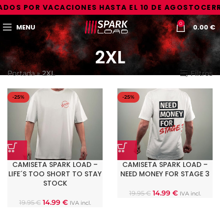
DOS POR VACACIONES HASTA EL 10 DE AGOSTO
CERR
0
MENU
0.00
€
2XL
Portada
»
2XL
Filtros
-25%
-25%
CAMISETA SPARK LOAD –
CAMISETA SPARK LOAD –
LIFE´S TOO SHORT TO STAY
NEED MONEY FOR STAGE 3
STOCK
14.99
€
19.95
€
IVA incl.
14.99
€
19.95
€
IVA incl.