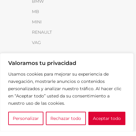
BMW
MB
MINI
RENAULT
VAG
INFORMACIÓN
Valoramos tu privacidad
Sobre SparkLoad
Usamos cookies para mejorar su experiencia de
Distribuidores
navegación, mostrarle anuncios o contenidos
personalizados y analizar nuestro tráfico. Al hacer clic
FAQ
en “Aceptar todo” usted da su consentimiento a
Contacto
nuestro uso de las cookies.
Noticias
Personalizar
Rechazar todo
Aceptar todo
0
LEGAL
e tu marca
A medida
Cesta