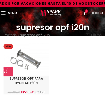
DOS POR VACACIONES HASTA EL 10 DE AGOSTO
CERR
0
MENU
0.00
€
supresor opf i20n
Portada
»
supresor opf i20n
Filtros
-11%
SUPRESOR OPF PARA
HYUNDAI I20N
195.95
€
219.95
€
IVA incl.