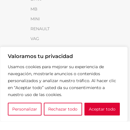
MB
MINI
RENAULT
VAG
INFORMACIÓN
Valoramos tu privacidad
Sobre SparkLoad
Usamos cookies para mejorar su experiencia de
navegación, mostrarle anuncios o contenidos
Distribuidores
personalizados y analizar nuestro tráfico. Al hacer clic
FAQ
en “Aceptar todo” usted da su consentimiento a
Contacto
nuestro uso de las cookies.
Noticias
Personalizar
Rechazar todo
Aceptar todo
0
e tu marca
A medida
Cesta
LEGAL
Aviso Legal