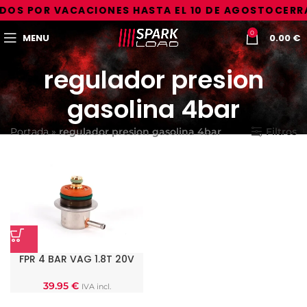
DOS POR VACACIONES HASTA EL 10 DE AGOSTO
CERRA
0
MENU
0.00
€
regulador presion
gasolina 4bar
Portada
»
regulador presion gasolina 4bar
Filtros
FPR 4 BAR VAG 1.8T 20V
39.95
€
IVA incl.