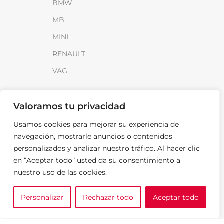
BMW
MB
MINI
RENAULT
VAG
INFORMACIÓN
Valoramos tu privacidad
Sobre SparkLoad
Usamos cookies para mejorar su experiencia de
Distribuidores
navegación, mostrarle anuncios o contenidos
personalizados y analizar nuestro tráfico. Al hacer clic
FAQ
en “Aceptar todo” usted da su consentimiento a
Contacto
nuestro uso de las cookies.
Noticias
Personalizar
Rechazar todo
Aceptar todo
0
LEGAL
e tu marca
A medida
Cesta