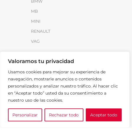
BMW
MB
MINI
RENAULT
VAG
INFORMACIÓN
Valoramos tu privacidad
Sobre SparkLoad
Usamos cookies para mejorar su experiencia de
Distribuidores
navegación, mostrarle anuncios o contenidos
personalizados y analizar nuestro tráfico. Al hacer clic
FAQ
en “Aceptar todo” usted da su consentimiento a
Contacto
nuestro uso de las cookies.
Noticias
Personalizar
Rechazar todo
Aceptar todo
0
LEGAL
e tu marca
A medida
Cesta