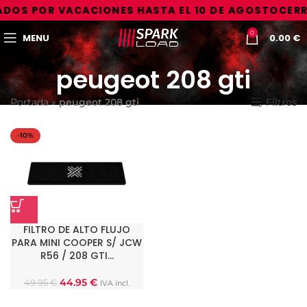
DOS POR VACACIONES HASTA EL 10 DE AGOSTO
CERR
0
MENU
0.00
€
peugeot 208 gti
Portada
»
peugeot 208 gti
Filtros
-10%
FILTRO DE ALTO FLUJO
PARA MINI COOPER S/ JCW
R56 / 208 GTI…
44.95
€
49.95
€
IVA incl.