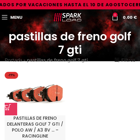
ADOS POR VACACIONES HASTA EL 10 DE AGOSTO
CERR
0
MENU
0.00
€
pastillas de freno golf
7 gti
Portada
»
pastillas de freno golf 7 gti
Filtros
-17%
PASTILLAS DE FRENO
DELANTERAS GOLF 7 GTI /
POLO AW / A3 8V … –
RACINGLINE