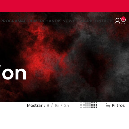
0
REPROGRAMACION
MERCHANDISING
WEB SPARK
CONTACTO
ion
Mostrar
8
16
24
Filtros