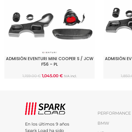
ADMISIÓN EVENTURI MINI COOPER S / JCW
ADMISIÓN EV
SELECCIONAR OPCIONES
SELECCIONAR
F56 – PL
1,045.00
€
1,159.00
€
1,850
IVA incl.
PERFORMANCE 
BMW
En los últimos 9 años
Spark Load ha sido