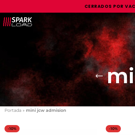
CERRADOS POR VACACI
mi
Portada
»
mini jcw admision
-10%
-10%