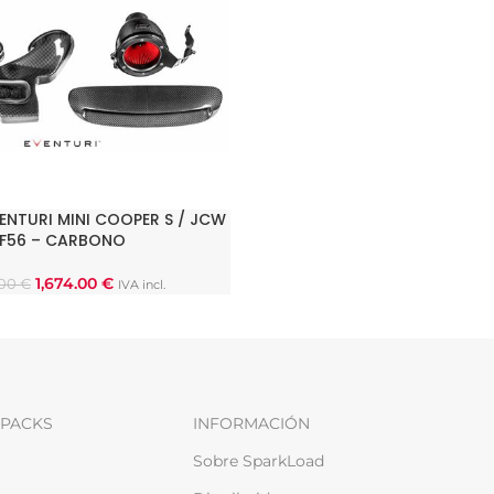
ENTURI MINI COOPER S / JCW
 OPCIONES
F56 – CARBONO
1,674.00
€
.00
€
IVA incl.
PACKS
INFORMACIÓN
Sobre SparkLoad