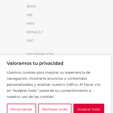
BMW
MB
MINI
RENAULT
VAG
INFORMACIÓN
Valoramos tu privacidad
Sobre SparkLoad
Distribuidores
Usamos cookies para mejorar su experiencia de
navegación, mostrarle anuncios o contenidos
FAQ
personalizados y analizar nuestro tráfico. Al hacer clic
Contacto
en “Aceptar todo” usted da su consentimiento a
nuestro uso de las cookies.
Noticias
Personalizar
Rechazar todo
Aceptar todo
0
LEGAL