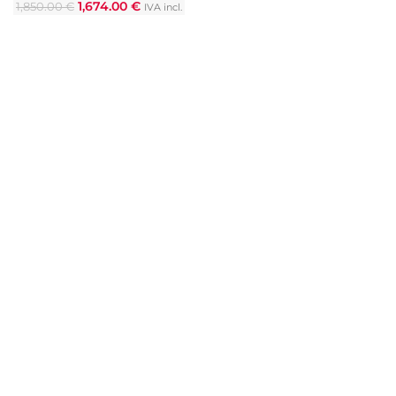
1,674.00
€
1,850.00
€
IVA incl.