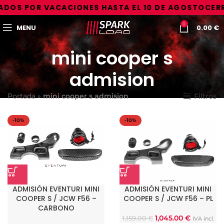
DOS POR VACACIONES HASTA EL 10 DE AGOSTO
CERR
0
MENU
0.00
€
mini cooper s
admision
Portada
»
mini cooper s admision
Filtros
-10%
-10%
ADMISIÓN EVENTURI MINI
ADMISIÓN EVENTURI MINI
COOPER S / JCW F56 –
COOPER S / JCW F56 – PL
CARBONO
1,045.00
€
1,159.00
€
IVA incl.