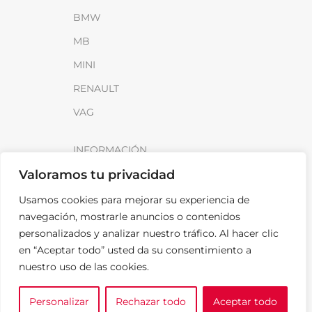
BMW
MB
MINI
RENAULT
VAG
INFORMACIÓN
Valoramos tu privacidad
Sobre SparkLoad
Distribuidores
Usamos cookies para mejorar su experiencia de
navegación, mostrarle anuncios o contenidos
FAQ
personalizados y analizar nuestro tráfico. Al hacer clic
Contacto
en “Aceptar todo” usted da su consentimiento a
nuestro uso de las cookies.
Noticias
Personalizar
Rechazar todo
Aceptar todo
0
LEGAL