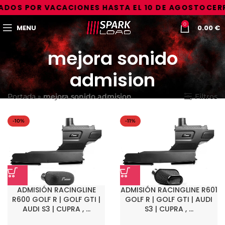
DOS POR VACACIONES HASTA EL 10 DE AGOSTO
CERR
0
MENU
0.00
€
mejora sonido
admision
Portada
»
mejora sonido admision
Filtros
-10%
-11%
ADMISIÓN RACINGLINE
ADMISIÓN RACINGLINE R601
R600 GOLF R | GOLF GTI |
GOLF R | GOLF GTI | AUDI
AUDI S3 | CUPRA , …
S3 | CUPRA , …