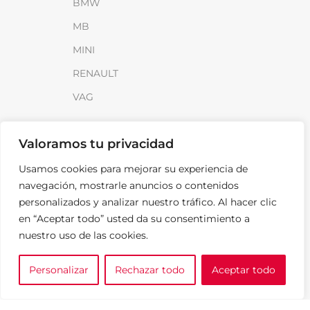
BMW
MB
MINI
RENAULT
VAG
INFORMACIÓN
Valoramos tu privacidad
Sobre SparkLoad
Usamos cookies para mejorar su experiencia de
Distribuidores
navegación, mostrarle anuncios o contenidos
personalizados y analizar nuestro tráfico. Al hacer clic
FAQ
en “Aceptar todo” usted da su consentimiento a
Contacto
nuestro uso de las cookies.
Noticias
Personalizar
Rechazar todo
Aceptar todo
0
LEGAL
e tu marca
A medida
Cesta