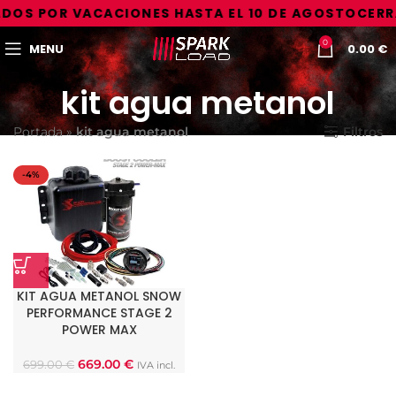
DOS POR VACACIONES HASTA EL 10 DE AGOSTO
CERR
0
MENU
0.00
€
kit agua metanol
Portada
»
kit agua metanol
Filtros
-4%
KIT AGUA METANOL SNOW
PERFORMANCE STAGE 2
POWER MAX
669.00
€
699.00
€
IVA incl.