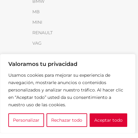
BMW
MB
MINI
RENAULT
VAG
INFORMACIÓN
Valoramos tu privacidad
Sobre SparkLoad
Usamos cookies para mejorar su experiencia de
Distribuidores
navegación, mostrarle anuncios o contenidos
personalizados y analizar nuestro tráfico. Al hacer clic
FAQ
en “Aceptar todo” usted da su consentimiento a
Contacto
nuestro uso de las cookies.
Noticias
Personalizar
Rechazar todo
Aceptar todo
0
LEGAL
e tu marca
A medida
Cesta