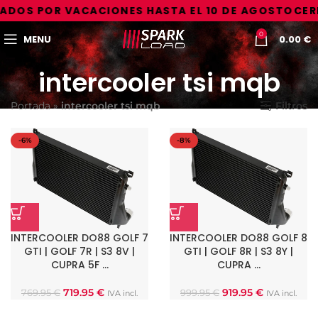
ADOS POR VACACIONES HASTA EL 10 DE AGOSTO
CER
0
MENU
0.00
€
intercooler tsi mqb
Portada
»
intercooler tsi mqb
Filtros
-6%
-8%
INTERCOOLER DO88 GOLF 7
INTERCOOLER DO88 GOLF 8
GTI | GOLF 7R | S3 8V |
GTI | GOLF 8R | S3 8Y |
CUPRA 5F …
CUPRA …
719.95
€
919.95
€
769.95
€
999.95
€
IVA incl.
IVA incl.