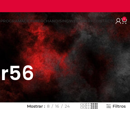
0
REPROGRAMACION
MERCHANDISING
WEB SPARK
CONTACTO
 r56
Mostrar
8
16
24
Filtros