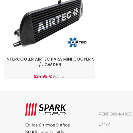
INTERCOOLER AIRTEC PARA MINI COOPER S
AÑADIR AL CARRITO
/ JCW R56
524.95
€
IVA incl.
PERFORMANCE 
BMW
En los últimos 9 años
Spark Load ha sido