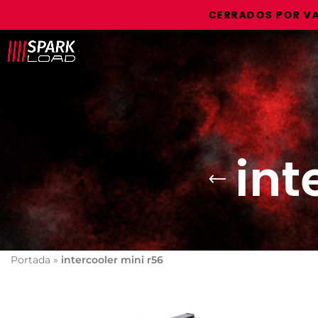
CERRADOS POR VACAC
int
Portada
»
intercooler mini r56