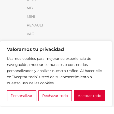
MB
MINI
RENAULT
VAG
INFORMACIÓN
Valoramos tu privacidad
Sobre SparkLoad
Usamos cookies para mejorar su experiencia de
navegación, mostrarle anuncios o contenidos
Distribuidores
personalizados y analizar nuestro tráfico. Al hacer clic
FAQ
en “Aceptar todo” usted da su consentimiento a
Contacto
nuestro uso de las cookies.
Noticias
Personalizar
Rechazar todo
Aceptar todo
0
e tu marca
A medida
Cesta
LEGAL
Aviso Legal