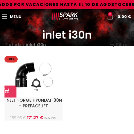
DOS POR VACACIONES HASTA EL 10 DE AGOSTO
CERR
0
MENU
0.00
€
inlet i30n
Portada
»
inlet i30n
Filtros
-10%
INLET FORGE HYUNDAI I30N
– PREFACELIFT
171.27
€
189.95
€
IVA incl.