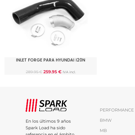
INLET FORGE PARA HYUNDAI I20N
AÑADIR AL CARRITO
259.95
€
289.95
€
IVA incl.
PERFORMANCE 
BMW
En los últimos 9 años
Spark Load ha sido
MB
referencia en el ámbito