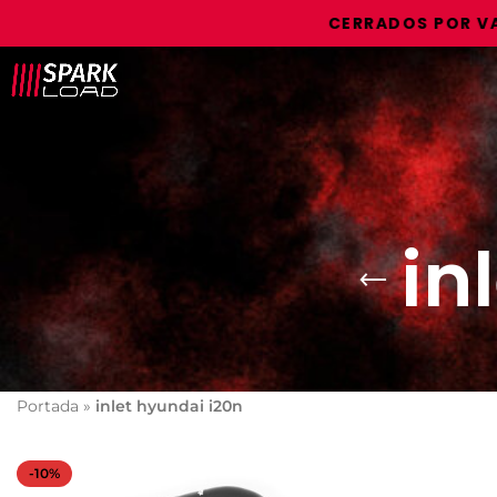
CERRADOS POR VACAC
in
Portada
»
inlet hyundai i20n
-10%