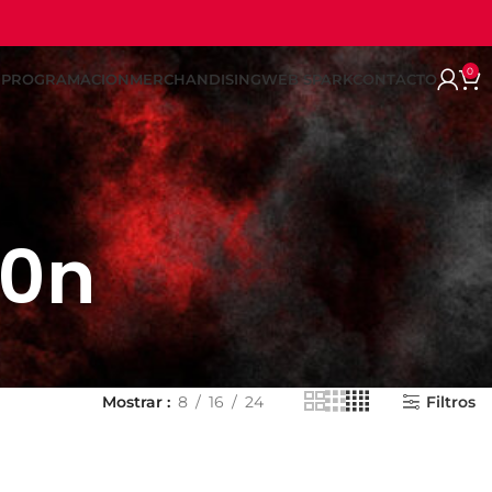
0
REPROGRAMACION
MERCHANDISING
WEB SPARK
CONTACTO
20n
Mostrar
8
16
24
Filtros