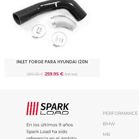
INLET FORGE PARA HYUNDAI I20N
AÑADIR AL CARRITO
259.95
€
289.95
€
IVA incl.
PERFORMANCE 
BMW
En los últimos 9 años
Spark Load ha sido
MB
referencia en el ámbito