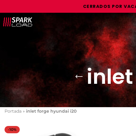
CERRADOS POR VACACIO
inle
Portada
»
inlet forge hyundai i20
-10%