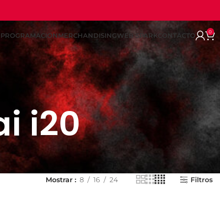
0
REPROGRAMACION
MERCHANDISING
WEB SPARK
CONTACTO
i i20
Mostrar
8
16
24
Filtros