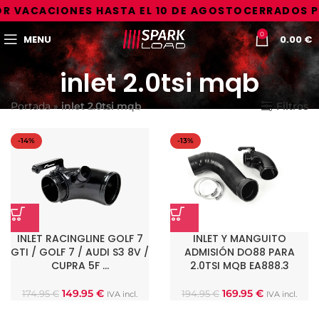
R VACACIONES HASTA EL 10 DE AGOSTO
CERRADOS P
0
MENU
0.00
€
inlet 2.0tsi mqb
Portada
»
inlet 2.0tsi mqb
Filtros
-14%
-13%
INLET RACINGLINE GOLF 7
INLET Y MANGUITO
GTI / GOLF 7 / AUDI S3 8V /
ADMISIÓN DO88 PARA
CUPRA 5F …
2.0TSI MQB EA888.3
149.95
€
169.95
€
174.95
€
194.95
€
IVA incl.
IVA incl.