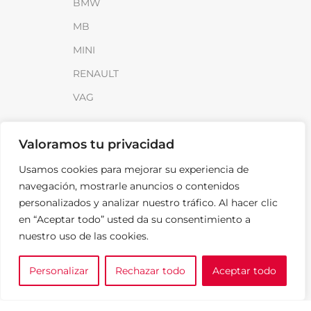
BMW
MB
MINI
RENAULT
VAG
INFORMACIÓN
Valoramos tu privacidad
Sobre SparkLoad
Usamos cookies para mejorar su experiencia de
Distribuidores
navegación, mostrarle anuncios o contenidos
personalizados y analizar nuestro tráfico. Al hacer clic
FAQ
en “Aceptar todo” usted da su consentimiento a
Contacto
nuestro uso de las cookies.
Noticias
Personalizar
Rechazar todo
Aceptar todo
0
LEGAL
e tu marca
A medida
Cesta