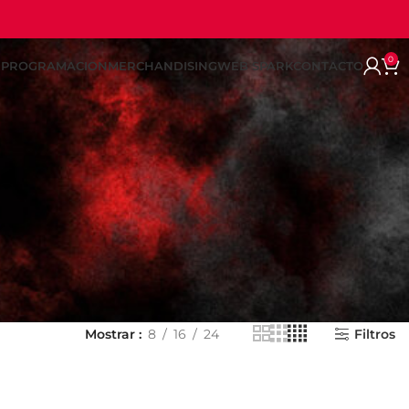
0
REPROGRAMACION
MERCHANDISING
WEB SPARK
CONTACTO
Mostrar
8
16
24
Filtros