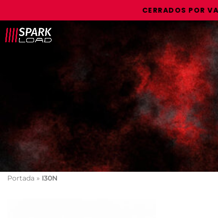
CERRADOS POR VACAC
Portada
»
I30N