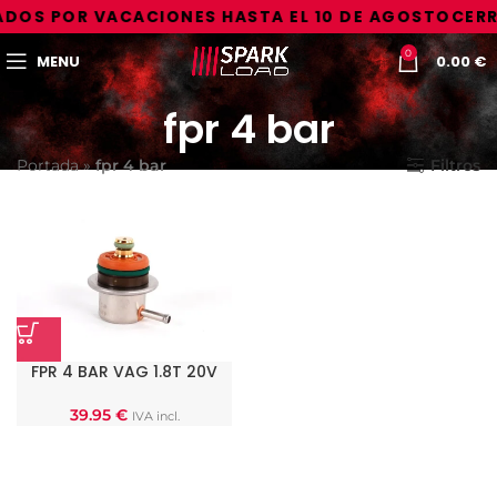
DOS POR VACACIONES HASTA EL 10 DE AGOSTO
CERR
0
MENU
0.00
€
fpr 4 bar
Portada
»
fpr 4 bar
Filtros
FPR 4 BAR VAG 1.8T 20V
39.95
€
IVA incl.