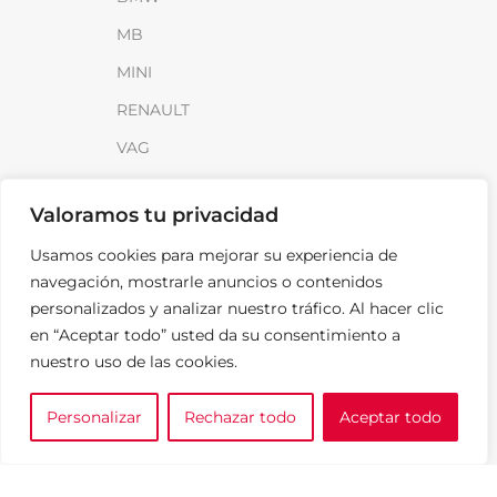
MB
MINI
RENAULT
VAG
INFORMACIÓN
Valoramos tu privacidad
Sobre SparkLoad
Usamos cookies para mejorar su experiencia de
navegación, mostrarle anuncios o contenidos
Distribuidores
personalizados y analizar nuestro tráfico. Al hacer clic
FAQ
en “Aceptar todo” usted da su consentimiento a
Contacto
nuestro uso de las cookies.
Noticias
Personalizar
Rechazar todo
Aceptar todo
0
e tu marca
A medida
Cesta
LEGAL
Aviso Legal