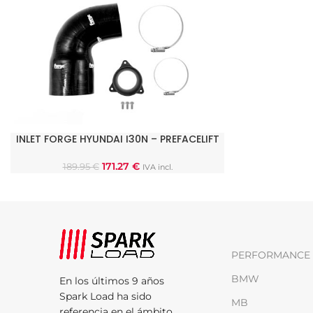
INLET FORGE HYUNDAI I30N – PREFACELIFT
AÑADIR AL CARRITO
171.27
€
189.95
€
IVA incl.
PERFORMANCE 
BMW
En los últimos 9 años
Spark Load ha sido
MB
referencia en el ámbito