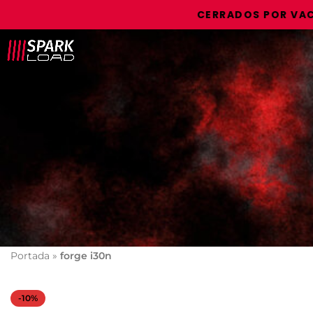
CERRADOS POR VACACI
Portada
»
forge i30n
-10%