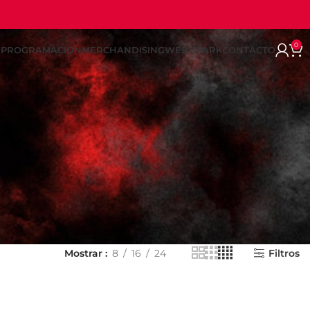
0
REPROGRAMACION
MERCHANDISING
WEB SPARK
CONTACTO
Mostrar
8
16
24
Filtros