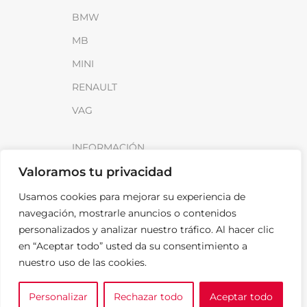
BMW
MB
MINI
RENAULT
VAG
INFORMACIÓN
Valoramos tu privacidad
Sobre SparkLoad
Distribuidores
Usamos cookies para mejorar su experiencia de
navegación, mostrarle anuncios o contenidos
FAQ
personalizados y analizar nuestro tráfico. Al hacer clic
Contacto
en “Aceptar todo” usted da su consentimiento a
nuestro uso de las cookies.
Noticias
Personalizar
Rechazar todo
Aceptar todo
0
LEGAL