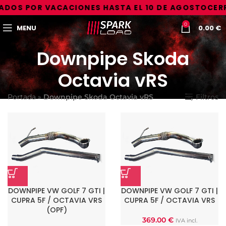
ADOS POR VACACIONES HASTA EL 10 DE AGOSTO
CERR
0
MENU
0.00
€
Downpipe Skoda
Octavia vRS
Portada
»
Downpipe Skoda Octavia vRS
Filtros
DOWNPIPE VW GOLF 7 GTI |
DOWNPIPE VW GOLF 7 GTI |
CUPRA 5F / OCTAVIA VRS
CUPRA 5F / OCTAVIA VRS
(OPF)
369.00
€
IVA incl.