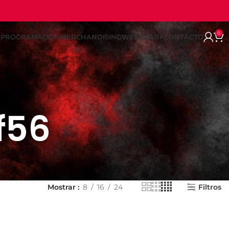
0
REPROGRAMACION
MERCHANDISING
WEB SPARK
CONTACTO
f56
Mostrar
8
16
24
Filtros