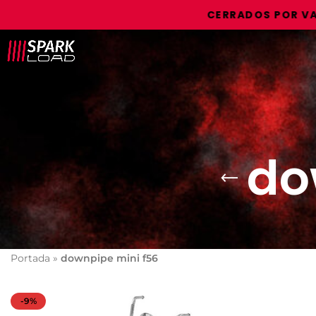
CERRADOS POR VACAC
do
Portada
»
downpipe mini f56
-9%