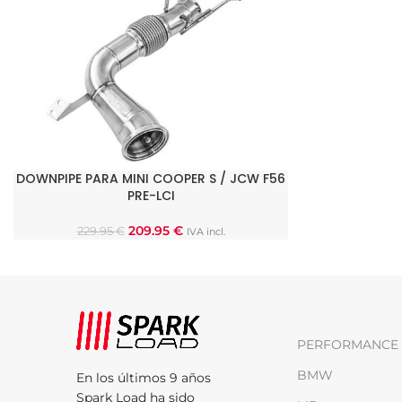
DOWNPIPE PARA MINI COOPER S / JCW F56
AÑADIR AL CARRITO
PRE-LCI
209.95
€
229.95
€
IVA incl.
PERFORMANCE 
BMW
En los últimos 9 años
Spark Load ha sido