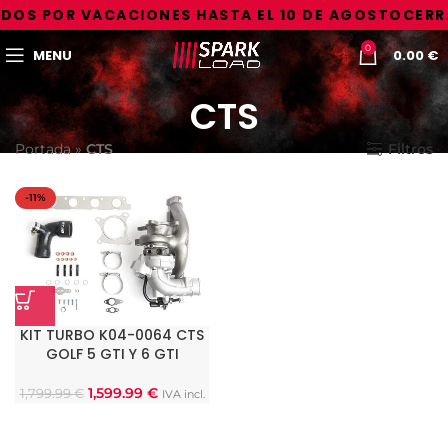
DOS POR VACACIONES HASTA EL 10 DE AGOSTO
CERR
0
MENU
0.00
€
CTS
Portada
»
CTS
Filtros
-11%
KIT TURBO K04-0064 CTS
GOLF 5 GTI Y 6 GTI
1,599.99
€
1,799.99
€
IVA incl.