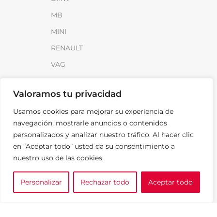
MB
MINI
RENAULT
VAG
INFORMACIÓN
Valoramos tu privacidad
Sobre SparkLoad
Usamos cookies para mejorar su experiencia de
navegación, mostrarle anuncios o contenidos
Distribuidores
personalizados y analizar nuestro tráfico. Al hacer clic
FAQ
en “Aceptar todo” usted da su consentimiento a
Contacto
nuestro uso de las cookies.
Noticias
Personalizar
Rechazar todo
Aceptar todo
0
e tu marca
A medida
Cesta
LEGAL
Aviso Legal