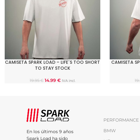
CAMISETA SPARK LOAD – LIFE´S TOO SHORT
CAMISETA SP
SELECCIONAR OPCIONES
SELECCIONAR
TO STAY STOCK
14.99
€
19.95
€
19
IVA incl.
PERFORMANCE 
BMW
En los últimos 9 años
Spark Load ha sido