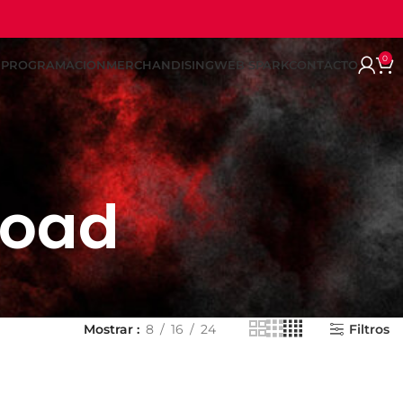
0
REPROGRAMACION
MERCHANDISING
WEB SPARK
CONTACTO
load
Mostrar
8
16
24
Filtros