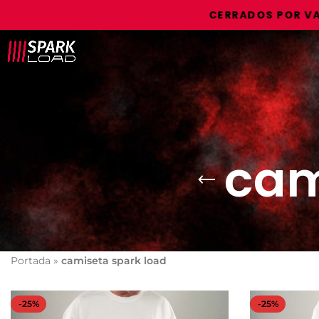
CERRADOS POR VACAC
cam
Portada
»
camiseta spark load
-25%
-25%