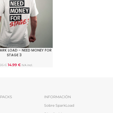
ARK LOAD – NEED MONEY FOR
 OPCIONES
STAGE 3
14.99
€
.95
€
IVA incl.
PACKS
INFORMACIÓN
Sobre SparkLoad