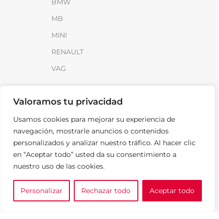
BMW
MB
MINI
RENAULT
VAG
INFORMACIÓN
Valoramos tu privacidad
Sobre SparkLoad
Usamos cookies para mejorar su experiencia de
Distribuidores
navegación, mostrarle anuncios o contenidos
personalizados y analizar nuestro tráfico. Al hacer clic
FAQ
en “Aceptar todo” usted da su consentimiento a
Contacto
nuestro uso de las cookies.
Noticias
Personalizar
Rechazar todo
Aceptar todo
0
LEGAL
e tu marca
A medida
Cesta