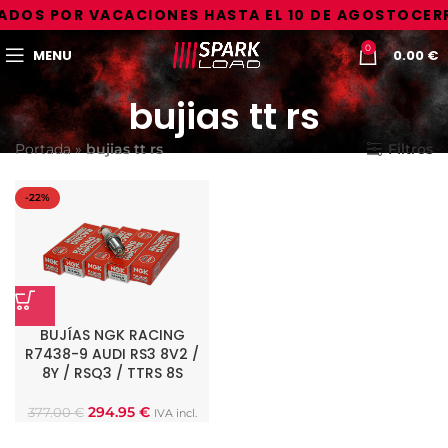
DOS POR VACACIONES HASTA EL 10 DE AGOSTO
CERR
0
MENU
0.00
€
bujias tt rs
Portada
»
bujias tt rs
Filtros
-22%
BUJÍAS NGK RACING
R7438-9 AUDI RS3 8V2 /
8Y / RSQ3 / TTRS 8S
294.95
€
377.00
€
IVA incl.