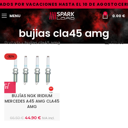
ADOS POR VACACIONES HASTA EL 10 DE AGOSTO
CER
0
MENU
0.00
€
bujias cla45 amg
Portada
»
bujias cla45 amg
Filtros
-32%
BUJÍAS NGK IRIDIUM
MERCEDES A45 AMG CLA45
AMG
44.90
€
66.50
€
IVA incl.