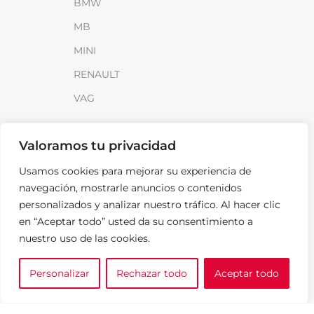
BMW
MB
MINI
RENAULT
VAG
INFORMACIÓN
Valoramos tu privacidad
Sobre SparkLoad
Usamos cookies para mejorar su experiencia de
Distribuidores
navegación, mostrarle anuncios o contenidos
personalizados y analizar nuestro tráfico. Al hacer clic
FAQ
en “Aceptar todo” usted da su consentimiento a
Contacto
nuestro uso de las cookies.
Noticias
Personalizar
Rechazar todo
Aceptar todo
0
LEGAL
e tu marca
A medida
Cesta