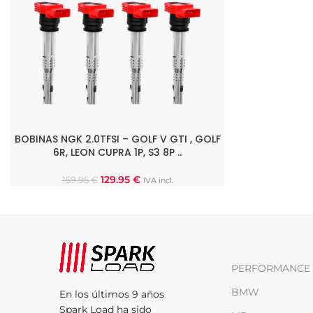
BOBINAS NGK 2.0TFSI – GOLF V GTI , GOLF
AÑADIR AL CARRITO
6R, LEON CUPRA 1P, S3 8P ..
129.95
€
159.95
€
IVA incl.
PERFORMANCE 
BMW
En los últimos 9 años
Spark Load ha sido