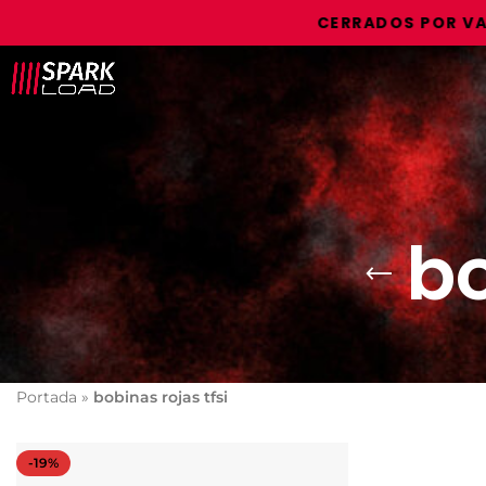
CERRADOS POR VACAC
bo
Portada
»
bobinas rojas tfsi
-19%