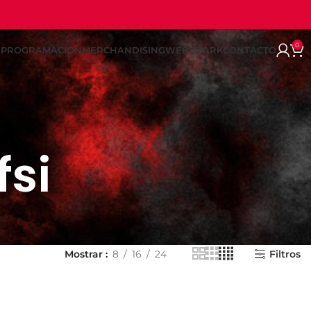
0
REPROGRAMACION
MERCHANDISING
WEB SPARK
CONTACTO
fsi
Mostrar
8
16
24
Filtros