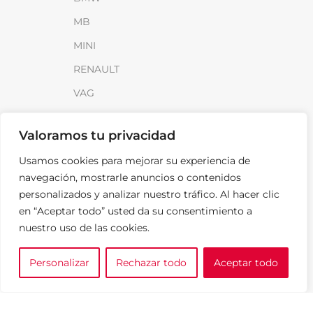
MB
MINI
RENAULT
VAG
INFORMACIÓN
Valoramos tu privacidad
Sobre SparkLoad
Usamos cookies para mejorar su experiencia de
navegación, mostrarle anuncios o contenidos
Distribuidores
personalizados y analizar nuestro tráfico. Al hacer clic
FAQ
en “Aceptar todo” usted da su consentimiento a
Contacto
nuestro uso de las cookies.
Noticias
Personalizar
Rechazar todo
Aceptar todo
0
e tu marca
A medida
Cesta
LEGAL
Aviso Legal