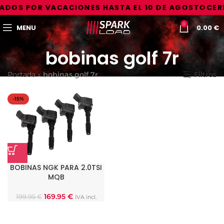
ADOS POR VACACIONES HASTA EL 10 DE AGOSTO
CER
0
MENU
0.00
€
bobinas golf 7r
Portada
»
bobinas golf 7r
Filtros
-15%
BOBINAS NGK PARA 2.0TSI
MQB
169.95
€
199.95
€
IVA incl.