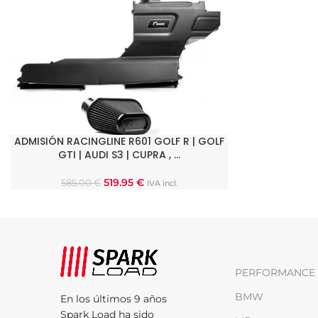
ADMISIÓN RACINGLINE R601 GOLF R | GOLF
AÑADIR AL CARRITO
GTI | AUDI S3 | CUPRA , …
519.95
€
585.00
€
IVA incl.
PERFORMANCE 
BMW
En los últimos 9 años
Spark Load ha sido