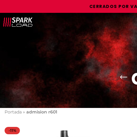
CERRADOS POR VACAC
Portada
»
admision r601
-11%