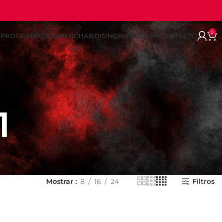
0
REPROGRAMACION
MERCHANDISING
WEB SPARK
CONTACTO
1
Mostrar
8
16
24
Filtros