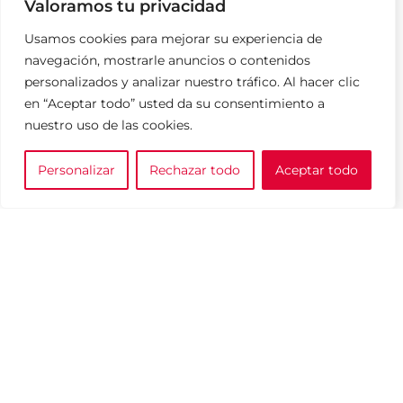
Valoramos tu privacidad
Contacto
Noticias
Usamos cookies para mejorar su experiencia de
navegación, mostrarle anuncios o contenidos
personalizados y analizar nuestro tráfico. Al hacer clic
LEGAL
en “Aceptar todo” usted da su consentimiento a
Aviso Legal
nuestro uso de las cookies.
Política de Privacidad
Personalizar
Rechazar todo
Aceptar todo
0
Política de cookies
e tu marca
A medida
Cesta
Política de venta y devoluciones
¡Anótame!
SPARKLOAD © 2026
TODOS LOS DERECHOS RESERVADOS.