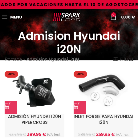
ADOS POR VACACIONES HASTA EL 10 DE AGOSTO
CER
0
MENU
0.00
€
Admision Hyundai
i20N
Portada
»
Admision Hyundai i20N
Filtros
-10%
-10%
ADMISIÓN HYUNDAI I20N
INLET FORGE PARA HYUNDAI
PIPERCROSS
I20N
389.95
€
259.95
€
434.95
€
289.95
€
IVA incl.
IVA incl.