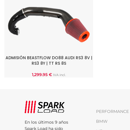
ADMISIÓN BEASTFLOW DO88 AUDI RS3 8V |
AÑADIR AL CARRITO
RS3 8Y | TT RS 8S
1,299.95
€
IVA incl.
PERFORMANCE 
BMW
En los últimos 9 años
Spark Load ha sido