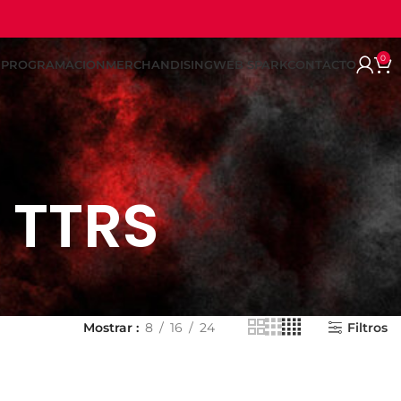
0
REPROGRAMACION
MERCHANDISING
WEB SPARK
CONTACTO
 TTRS
Mostrar
8
16
24
Filtros