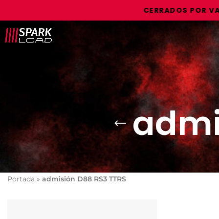
CERRADOS POR VACAC
admi
Portada
»
admisión D88 RS3 TTRS