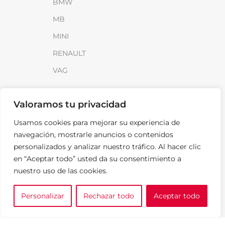
BMW
MB
MINI
RENAULT
VAG
INFORMACIÓN
Valoramos tu privacidad
Sobre SparkLoad
Usamos cookies para mejorar su experiencia de
Distribuidores
navegación, mostrarle anuncios o contenidos
personalizados y analizar nuestro tráfico. Al hacer clic
FAQ
en “Aceptar todo” usted da su consentimiento a
Contacto
nuestro uso de las cookies.
Noticias
Personalizar
Rechazar todo
Aceptar todo
0
LEGAL
e tu marca
A medida
Cesta