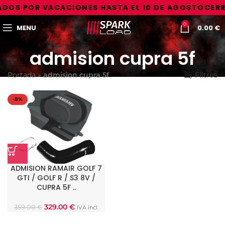
DOS POR VACACIONES HASTA EL 10 DE AGOSTO
CERR
0
MENU
0.00
€
admision cupra 5f
Portada
»
admision cupra 5f
Filtros
-8%
ADMISION RAMAIR GOLF 7
GTI / GOLF R / S3 8V /
CUPRA 5F ..
329.00
€
359.00
€
IVA incl.